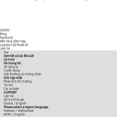
Asia Pacific and Europe
SDSRV
Blog
facebook
Nền tảng đám mây
Logistics kỹ thuật số
Liên hệ
Top
Xem tất cả các đề xuất
Lộ trình
Về chúng tôi.
Về công ty
Tuyển dụng
Giải thường và chứng nhận
SDS Cập nhật
Phân tích thị trường
Tin tức
Các sự kiện
SUPPORT
Liên hệ.
Hỗ trợ kĩ thuật.
y
L
f
Global /
English
o
i
a
Please select a region/language.
u
n
c
Vietnam / Vietnamese
t
k
e
APAC / English