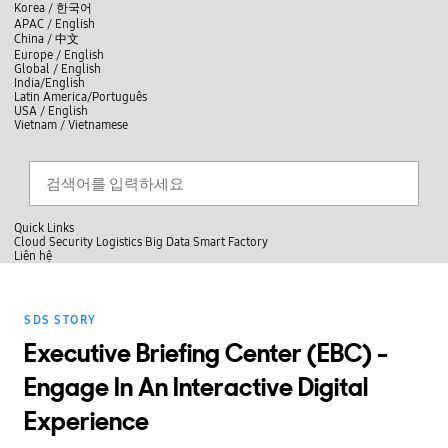
skip to contents
언
Korea /
한국어
APAC / English
어
China /
中文
선
Europe / English
택
Global / English
/
India/English
S
Latin America/Português
e
USA / English
l
Vietnam / Vietnamese
e
c
검색
언
검
t
어
색
l
선
a
찾
n
기
택
g
닫
Quick Links
u
기
Cloud
Security
Logistics
Big Data
Smart Factory
a
L
Liên hệ
g
닫
i
e
전
기
ê
체
n
메
h
SDS STORY
뉴
ệ
Executive Briefing Center (EBC) -
Engage In An Interactive Digital
Experience