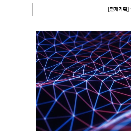
Brity Automation
생성형 AI
Samsung Cloud Platform
디지털 전환 서비스
디지털 물류 혁신 스토리
비전
재무정보
ESG 경영체계
이슈와 팩트
업무 자동화
[연재기획] 
AI 업무혁신
매니지드 서비스
엔터프라이즈 애플리케이션
디지털 전환 진단
글로벌 공급망
CEO 소개
IR 행사 & 실적발표
환경/에너지 경영
미디어 갤러리
데이터 분석
클라우드 보안
디지털 전환 컨설팅
글로벌 물류 거점
연혁
주주총회
인권경영
데이터센터/네트워크
CX 이노베이션
사업장 소개
공시 및 알림
사회공헌
GDC (Global Development Center
Awards & Recognition
FAQ