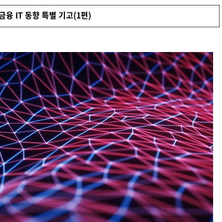
디지털 금융
동반성장
금융 IT 동향 특별 기고(1편)
디지털 헬스
윤리 & 준법경영
CogniX
디지털 책임
AI Agent 기반 SW 개발 플랫폼
Anyframe
보고서 & 정책
개발 프레임워크
)