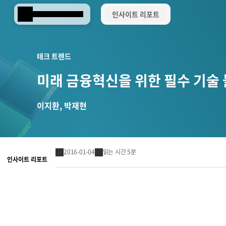
인사이트 리포트
Samsung SDS
테크 트렌드
미래 금융혁신을 위한 필수 기술
이지환, 박재현
2016-01-04
읽는 시간 5분
인사이트 리포트
Brity Works
AI 전환(AX)
삼성SDS 클라우드의 특별함
ESG 서비스
삼성SDS 물류의 특별함
삼성SDS 소개
이사회 및 위원회
ESG 소식
언론보도
협업 & 생산성