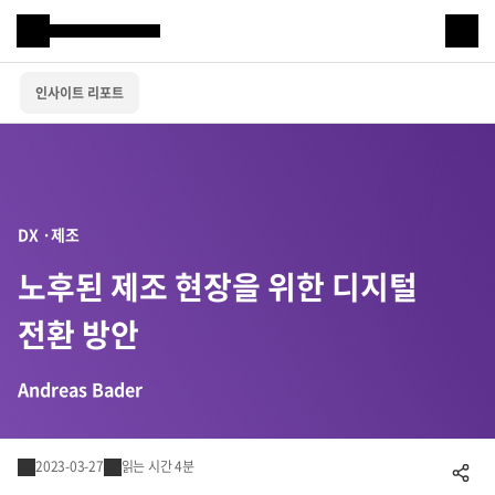
Samsung SDS
인사이트 리포트
IT서비스
AI & 데이터
클라우드 & 인프라
DX ·제조
비즈니스 솔루션
노후된 제조 현장을 위한 디지털
디지털 혁신
전환 방안
R&D
Andreas Bader
물류 서비스
2023-03-27
읽는 시간 4분
공유하기
물류 소개