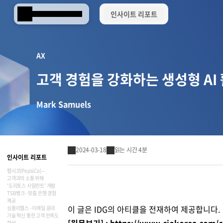
인사이트 리포트
Samsung SDS
AX
고객 경험을 강화하는 생성형 AI
Mark Samuels
2024-03-18
읽는 시간 4분
인사이트 리포트
펩시코(PepsiCo) –
고객과의 소통 위해
'도리토스 사일런트' 개발
TSB뱅크 - 맞춤 은행 경험
Brity Works
제공
AI 전환(AX)
삼성SDS 클라우드의 특별함
ESG 서비스
삼성SDS 물류의 특별함
삼성SDS 소개
이사회 및 위원회
ESG 소식
언론보도
이 글은 IDG의 아티클을 전재하여 제공합니다.
협업 & 생산성
심플리헬스 - 이메일 응대
기술 혁신 통한 고객 만족도
[원문보기] :
https://www.ciokorea.com/
향상