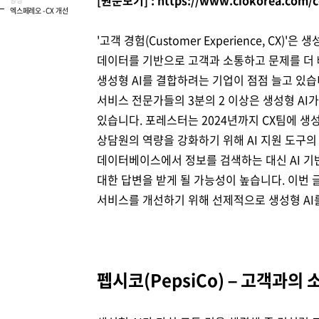
Brity Automation
생성형 AI
Samsung Cloud Platform
디지털 전환 서비스
디지털 물류 혁신 스토리
비전
재무정보
ESG 경영체계
이슈와 팩트
엑스페레오 - CX 개선
업무 자동화
'고객 경험(Customer Experience, CX)
AI 업무혁신
매니지드 서비스
엔터프라이즈 애플리케이션
디지털 전환 진단
글로벌 공급망
CEO 소개
IR 행사 & 실적발표
환경/에너지 경영
미디어 갤러리
데이터를 기반으로 고객과 소통하고 문제를 더 
생성형 AI를 결합하려는 기업이 점점 늘고 있습
데이터 분석
클라우드 보안
디지털 전환 컨설팅
글로벌 물류 거점
연혁
주주총회
인권경영
서비스 전문가들의 3분의 2 이상은 생성형 AI
데이터센터/네트워크
CX 이노베이션
사업장 소개
공시 및 알림
사회공헌
있습니다. 포레스터는 2024년까지 CX팀에 생성
상담원의 역량을 강화하기 위해 AI 지원 도구
GDC (Global Development Center
Awards & Recognition
FAQ
데이터베이스에서 정보를 검색하는 대신 AI 기
대한 답변을 받게 될 가능성이 높습니다. 이번 
서비스를 개선하기 위해 선제적으로 생성형 AI
펩시코(PepsiCo) – 고객과의