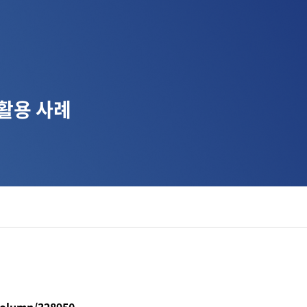
 활용 사례
디지털 공공
안전보건경영
column/328950