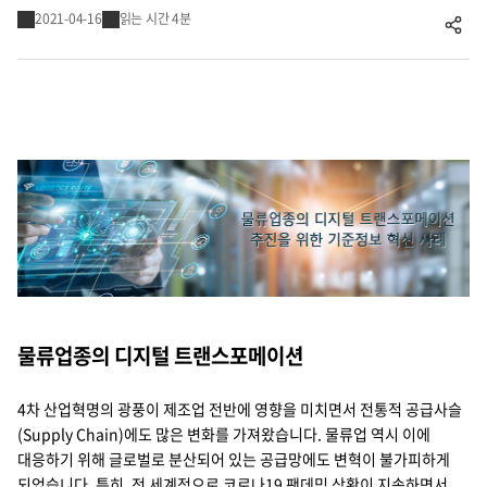
2021-04-16
읽는 시간 4분
공유하기
Cello Square
디지털 물류 서비스
인사이트
인사이트 리포트
고객사례
리소스
물류업종의 디지털 트랜스포메이션
회사정보
4차 산업혁명의 광풍이 제조업 전반에 영향을 미치면서 전통적 공급사슬
지원
회사소개
(Supply Chain)에도 많은 변화를 가져왔습니다. 물류업 역시 이에
대응하기 위해 글로벌로 분산되어 있는 공급망에도 변혁이 불가피하게
투자정보
고객 지원
되었습니다. 특히, 전 세계적으로 코로나19 팬데믹 상황이 지속하면서