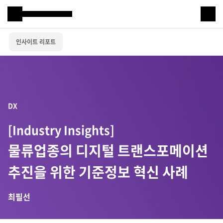
Samsung SDS
인사이트 리포트
IT서비스
AI & 데이터
클라우드 & 인프라
DX
비즈니스 솔루션
[Industry Insights]
디지털 혁신
물류업종의 디지털 트랜스포메이션
R&D
추진을 위한 기준정보 혁신 사례
최필선
물류 서비스
물류 소개