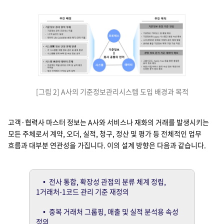
추진배경
기준정보 관리 프로세스 미흡
1 고객 多코드 발생
데이터 Life Cycle(생성-변경-폐기) 관리 미흠
각 시스템별 개별 정보 관리 및 중복 발생
시스템별 연계 부족 및 속성 정보 상이
프로젝트 엑셀 관리로 이력 및 실적 확인 어려움
정산 단계에서 수작업 실적 입력
추진 목적
기준정보 거버넌스 및 품질 확보
기준정보와 Legacy 시스템간 통일 속성 확보
수주(계약)와 연계된 거래처 관리 체계 정립
글로벌 통합 기준정보 체계 구현 기반 마련
그룹사코드, Family Tree 등을 통한 통일된 분석 정보 확보
부문/사업/서비스 등의 속성 정보 제공으로 다양한 분석 정보 확보
기준정보 관리 원칙 부재
시스템간 정보 단절 문제 발생
시스템 未관리 데이터 존재
프로세스, 시스템, 데이터 구축: 기준정보=회사공통의 언어
기준정보 통일 기준 정립
경영 정보 분석 기준 데이터 확보
[그림 2] A사의 기준정보관리시스템 도입 배경과 목적
고객·협력사 마스터 정보는 A사와 서비스나 재화의 거래를 발생시키는
모든 주체로서 계약, 오더, 실적, 청구, 정산 및 평가 등 전체적인 업무
흐름과 대부분 연관성을 가집니다. 이의 설계 방향은 다음과 같습니다.
• 전사 통합, 확장성 관점의 분류 체계 정립,
1거래처-1코드 관리 기준 재정의
• 중복 거래처 그룹핑, 매출 및 실적 분석용 속성
정의