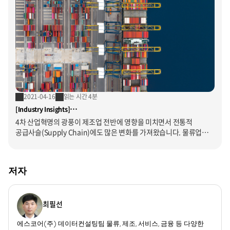
2021-04-16
읽는 시간 4분
[Industry Insights]
물류업종의 디지털 트랜스포메이션 추진을 위한 기준정보 혁신
4차 산업혁명의 광풍이 제조업 전반에 영향을 미치면서 전통적
사례
공급사슬(Supply Chain)에도 많은 변화를 가져왔습니다. 물류업
역시 이에 대응하기 위해 글로벌로 분산되어 있는 공급망에도 변혁이
불가피하게 되었습니다. 특히, 전 세계적으로 코로나19 팬데믹 상황이
지속하면서 소비자들의 구매 패턴이 오프라인에서 온라인으로
저자
급격하게 이동하였고 물류 배송 또한 이에 대응해야 하는 상황에
직면했습니다.
최필선
에스코어(주) 데이터컨설팅팀 물류, 제조, 서비스, 금융 등 다양한