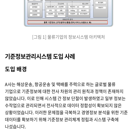
내부시스템
외부시스템: 고객, 서비스사업자, 공급사, 포워더, 세관
게이트웨이: 시스템연계 및 모니터링, 포털
고객관리: 견적, 계약, 서비스
주문관리: 배포된 주문관리, 주문수행 프로세스 모니터링
문류전략: 전략계획, 사업계획, 실행계획
운송관리: 운송주문 관리, 운송계획, 주적, 실행, 요율관리, 운송비정상, 포
창고관리: 작업지시, 입고, Picking, 재고관리, 요율관리, 청구/지불 관리
통합정산: 청구관리, 지불 관리
성과/실적 분석
물류 기준정보(고객/협력사/물품/장비/서비스/요율요소)
[그림 1] 물류기업의 정보시스템 아키텍처
기준정보관리시스템 도입 사례
도입 배경
A사는 해상운송, 항공운송 및 택배를 주력으로 하는 글로벌 물류
기업으로 기준정보에 대한 전사 차원의 관리 원칙과 정책이 존재하지
않았습니다. 이로 인해 시스템 간 정보 단절이 발생하였고 일부 정보는
수작업으로 관리되면서 전사적으로 데이터 정합성이 확보되지 않은
상황이었습니다. 이러한 문제점을 극복하고 경영정보 분석을 위한 기준
데이터를 확보하기 위해 기준정보 관리체계 정립과 시스템 구축에
나섰습니다.