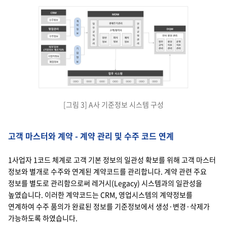
계약정보
수주정보
수주정보
기업정보
사업자정보
폐업정보
업무 규칙관리
생애주기관리
고객/협력사: 일반정보, 회사정보, 계약정보
전결규정관리
하위 업무 시스템들
전사 품질 관리: 업무규칙 관리, 품질지표 관리, 운영지표 관리
CRM
영업관리
외부정보(기업정보 제공기관)
MDM
업무 시스템
DQM
[그림 3] A사 기준정보 시스템 구성
고객 마스터와 계약 - 계약 관리 및 수주 코드 연계
1사업자 1코드 체계로 고객 기본 정보의 일관성 확보를 위해 고객 마스터
정보와 별개로 수주와 연계된 계약코드를 관리합니다. 계약 관련 주요
정보를 별도로 관리함으로써 레거시(Legacy) 시스템과의 일관성을
높였습니다. 이러한 계약코드는 CRM, 영업시스템의 계약정보를
연계하여 수주 품의가 완료된 정보를 기준정보에서 생성·변경·삭제가
가능하도록 하였습니다.