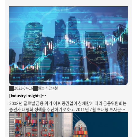
2021-04-16
읽는 시간 4분
[Industry Insights]
금융업종의 데이터 기반 혁신 전략: 투자은행(IB)의 디지털
2008년 글로벌 금융 위기 이후 증권업이 침체함에 따라 금융위원회는
트랜스포메이션 참조 모델
증권사 대형화 정책을 추진하기로 하고 2011년 7월 초대형 투자은행
육성 계획을 발표하였습니다. 그 결과 2017년 11월 ‘한국판
골드만삭스’를 지향하는 초대형 투자은행 5개사(미래에셋증권,
NH투자증권, 한국투자증권, 삼성증권, KB증권)가 탄생했습니다.