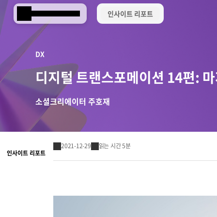
인사이트 리포트
Samsung SDS
DX
디지털 트랜스포메이션 14편: 
소셜크리에이터 주호재
2021-12-29
읽는 시간 5분
인사이트 리포트
Brity Works
AI 전환(AX)
삼성SDS 클라우드의 특별함
ESG 서비스
삼성SDS 물류의 특별함
삼성SDS 소개
이사회 및 위원회
ESG 소식
언론보도
협업 & 생산성