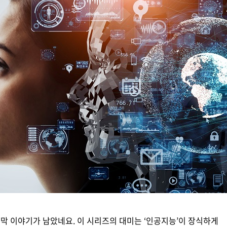
디지털 금융
동반성장
디지털 헬스
윤리 & 준법경영
CogniX
디지털 책임
AI Agent 기반 SW 개발 플랫폼
Anyframe
보고서 & 정책
개발 프레임워크
)
막 이야기가 남았네요. 이 시리즈의 대미는 ‘인공지능’이 장식하게