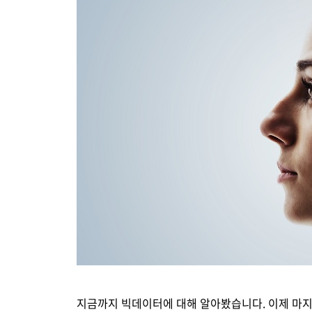
Brity Automation
생성형 AI
Samsung Cloud Platform
디지털 전환 서비스
디지털 물류 혁신 스토리
비전
재무정보
ESG 경영체계
이슈와 팩트
업무 자동화
AI 업무혁신
매니지드 서비스
엔터프라이즈 애플리케이션
디지털 전환 진단
글로벌 공급망
CEO 소개
IR 행사 & 실적발표
환경/에너지 경영
미디어 갤러리
데이터 분석
클라우드 보안
디지털 전환 컨설팅
글로벌 물류 거점
연혁
주주총회
인권경영
데이터센터/네트워크
CX 이노베이션
사업장 소개
공시 및 알림
사회공헌
GDC (Global Development Center
Awards & Recognition
FAQ
지금까지 빅데이터에 대해 알아봤습니다. 이제 마지