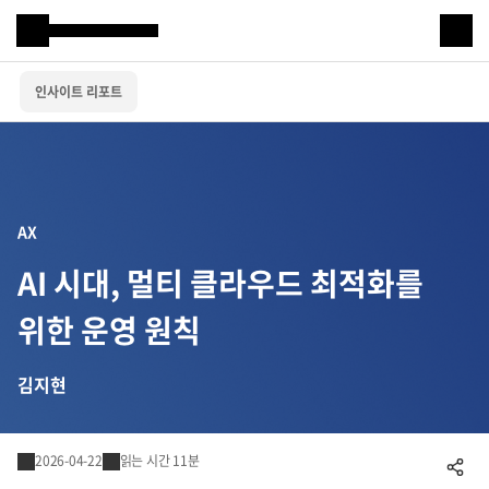
Samsung SDS
인사이트 리포트
IT서비스
AI & 데이터
클라우드 & 인프라
AX
비즈니스 솔루션
AI 시대, 멀티 클라우드 최적화를
디지털 혁신
위한 운영 원칙
R&D
김지현
물류 서비스
2026-04-22
읽는 시간 11분
공유하기
물류 소개