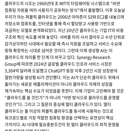
클라우드의 시조는 1960년대 초 MIT의 타임쉐어링 시스템으로 “비싼
지속가능경영
파트너 지원
컴퓨팅 자원을 여러 사용자가 공유하는 방식”에서 출발했다. 이후 오늘날
우리가 아는 퍼블릭 클라우드는 2006년 아마존이 S3와 EC2를 내놓으며
뉴스룸
저장소와 컴퓨트를, 인터넷을 통해 즉시 할당받고 사용량 기반으로
과금하는 모델로 본격화되었다. 지난 20년간 클라우드는 기업 IT의 비용
이벤트/웨비나
구조와 혁신 속도를 바꿔 놓았다. 서버를 미리 사서 깔아두고 수년 단위로
감가상각하던 시대에서 필요할 때 즉시 자원을 조달하고 서비스 수요에
채용
맞춰 확장하는 시대로 넘어온 것이다. 그런데 이제 생성형 AI는 이
클라우드의 의미를 한 단계 더 바꾸고 있다. Synergy Research
Group에 따르면 2024년 글로벌 클라우드 인프라 서비스 시장은
3,304억 달러에 도달했고 ChatGPT 등장 이후 2년간 시장 성장분의
절반가량을 생성형 AI가 견인했다. 이는 AI가 단순히 클라우드 위에서
돌아가는 새로운 애플리케이션이 아니라 클라우드 자체의 성장을
재가속하는 핵심 수요가 되었음을 뜻한다. 이제 기업이 고민해야 할 것은
“클라우드를 쓸 것인가”가 아니라 “어떤 방식으로 클라우드를 운영할
것인가”다. 그리고 그 질문의 중심에 멀티 클라우드가 있다. 멀티
클라우드는 둘 이상의 퍼블릭 클라우드를 동시에 사용하는 것으로
워크로드별로 가장 적합한 컴퓨팅 환경을 선택하는 유연성이 핵심
가치이다. AI 시대에 필요충분조건이 된 멀티 클라우드의 최적 운영을