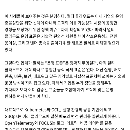
2024년 주요 클라우드 공급업체별 데이터 전송(Egress) 비용을 비교한
1. AWS: 약 $4,500로 가장 비쌉니다. (GB당 약 $0.09)
2. Azure: 약 $4,350.
3. GCP (Google Cloud): 약 $4,250.
4. Alibaba Cloud: 약 $3,700.
5. Digital Ocean: 약 $500.
6. Oracle Cloud: 약 $425. (10TB 무료 제공 포함)
7. Linode: 약 $250.
8. Hetzner: 약 $56로 매우 저렴합니다.
9. Scaleway 및 OVHcloud: 비용이 $0으로 표시되어, 데이터 전송이
이 사례들이 보여주는 것은 분명하다. 멀티 클라우드는 이제 기업의 운영
효율성만을 위한 선택이 아니라 고객의 이동 가능성과 시장의 공정한
경쟁을 보장하기 위한 정책 이슈로까지 확장되고 있다. 따라서 멀티
클라우드 운영 표준은 기술적 편의성 차원을 넘어 상호운용성과 전환
용이성, 그리고 벤더 종속을 줄이기 위한 새로운 질서로 이해할 필요가
있다.
그렇다면 업계가 말하는 “운영 표준”은 정확히 무엇일까. 아직 멀티
클라우드에 아직 하나로 통일된 공식 국제 표준은 없다. 대신 실행, 배포,
관측, 비용, 보안, 네트워크 같은 영역별로 사실상 표준처럼 쓰이는 기술과
운영 방식이 자리 잡고 있다. 따라서 기업은 누가 정답을 정해주길
기다리기보다 이미 검증된 표준들을 조합해 자기 조직에 맞는 운영
원칙을 먼저 만들어야 한다.
대표적으로 Kubernetes와 OCI는 실행 환경의 공통 기반이 되고
GitOps는 여러 클라우드에 걸친 배포와 변경 관리를 일관되게 해준다.
OpenTelemetry와 FOCUS는 로그·메트릭·비용 데이터를 같은
기준으로 보게 해주고 OPA와 SPIFFE는 정책과 보안 신원을 통일하는 데