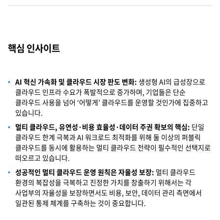
Cello Square
디지털 물류 서비스
핵심 인사이트
인사이트
AI 혁신 가속화 및 클라우드 시장 판도 변화:
생성형 AI의 급성장으로
인사이트 리포트
클라우드 인프라 수요가 폭발적으로 증가하며, 기업들은 단순
클라우드 사용을 넘어 ‘어떻게’ 클라우드를 운영할 것인가에 집중하고
고객사례
있습니다.
멀티 클라우드, 유연성·비용 효율성·데이터 주권 확보의 핵심:
단일
리소스
클라우드 한계 극복과 AI 워크로드 최적화를 위해 둘 이상의 퍼블릭
클라우드를 동시에 활용하는 멀티 클라우드 전략이 필수적인 선택지로
떠오르고 있습니다.
회사정보
성공적인 멀티 클라우드 운영 원칙은 자율성 보장:
멀티 클라우드
환경의 복잡성을 극복하고 진정한 가치를 창출하기 위해서는 각
지원
회사소개
사업부의 자율성을 보장하면서도 비용, 보안, 데이터 관리 측면에서
일관된 통제 체계를 구축하는 것이 중요합니다.
투자정보
고객 지원