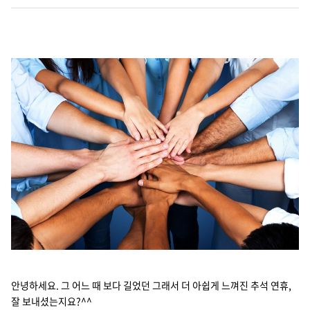
Cello Square
디지털 물류 서비스
인사이트
인사이트 리포트
고객사례
리소스
회사정보
지원
회사소개
안녕하세요. 그 어느 때 보다 길었던 그래서 더 아쉽게 느껴진 추석 연휴,
투자정보
고객 지원
잘 보내셨는지요?^^