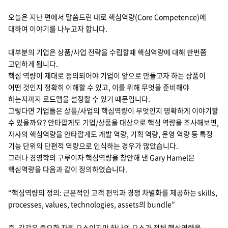
지속가능경영
파트너 지원
오늘은 지난 편에서 말씀드린 대로 핵심역량(Core Competence)에
대하여 이야기를 나누고자 합니다.
뉴스룸
대부분의 기업은 상품/사업 전략을 수립할때 핵심역량에 대해 한번쯤
이벤트/웨비나
고민하게 됩니다.
핵심 역량이 제대로 정의되어야 기업이 앞으로 만들고자 하는 상품이
채용
어떤 것인지 정확히 이해할 수 있고, 이를 위해 무엇을 준비해야
하는지까지 로드맵을 설정할 수 있기 때문입니다.
그렇다면 기업들은 상품/사업의 핵심역량이 무엇인지 명확하게 이야기할
수 있을까요? 안타깝게도 기업/상품을 대상으로 핵심 역량을 조사해보면,
자사의 핵심역량을 안타깝게도 개발 역량, 기획 역량, 운영 역량 등 특정
기능 단위의 단편적 역량으로 인식하는 경우가 많았습니다.
그러나 경영학의 구루이자 핵심역량을 창안해 낸 Gary Hamel은
핵심역량을 다음과 같이 정의하였습니다.
“핵심역량의 정의: 근본적인 고객 편익과 경쟁 차별화를 제공하는 skills,
processes, values, technologies, assets의 bundle”
즉, 각각은 중요한 자원 요소이지만 하나의 요소가 전체 핵심역량을