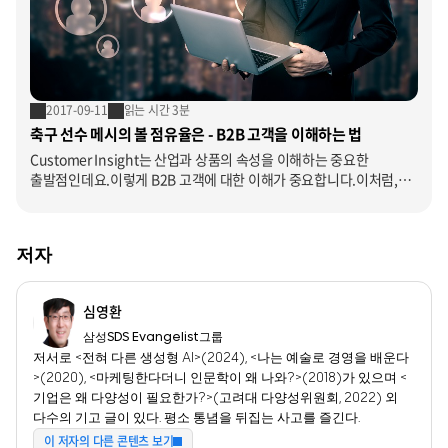
2017-09-11
읽는 시간 3분
축구 선수 메시의 볼 점유율은 - B2B 고객을 이해하는 법
Customer Insight는 산업과 상품의 속성을 이해하는 중요한
출발점인데요.이렇게 B2B 고객에 대한 이해가 중요합니다.이처럼,
그들을 제대로 이해할 수 있는 방법에는 어떤 것이 있을까요? 첫
번째는 맨들러(Mandler)가 밝혀낸 중간 불일치 가설(Hypothesis of
moderately incongruity: 1985)입니다. 두 번째는 Threshold
저자
입니다. 이글을 통해 앞의 두가지 방법에 대해 더 자세히 살펴보도록
합시다.
심영환
삼성SDS Evangelist그룹
저서로 <전혀 다른 생성형 AI>(2024), <나는 예술로 경영을 배운다
>(2020), <마케팅한다더니 인문학이 왜 나와?>(2018)가 있으며 <
기업은 왜 다양성이 필요한가?>(고려대 다양성위원회, 2022) 외
다수의 기고 글이 있다. 평소 통념을 뒤집는 사고를 즐긴다.
이 저자의 다른 콘텐츠 보기