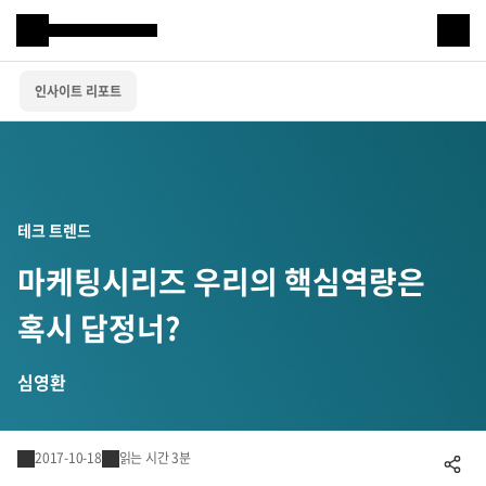
Samsung SDS
인사이트 리포트
IT서비스
AI & 데이터
클라우드 & 인프라
테크 트렌드
비즈니스 솔루션
마케팅시리즈 우리의 핵심역량은
디지털 혁신
혹시 답정너?
R&D
심영환
물류 서비스
2017-10-18
읽는 시간 3분
공유하기
물류 소개