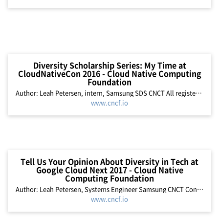
Diversity Scholarship Series: My Time at
CloudNativeCon 2016 - Cloud Native Computing
Foundation
Author: Leah Petersen, intern, Samsung SDS CNCT All registered for #Kubecon with @DeirdreStorck ? ready to learn! #CloudNativeCon pic.twitter.com/9Af1DpzdTk ? Leah Petersen (@eccomi_leah) November 8, 2016 In her opening keynote...
www.cncf.io
Tell Us Your Opinion About Diversity in Tech at
Google Cloud Next 2017 - Cloud Native
Computing Foundation
Author: Leah Petersen, Systems Engineer Samsung CNCT Contributed blog from CNCF Platinum member Samsung “Tell me your opinion about diversity in tech.” …not something you expect to be asked at...
www.cncf.io