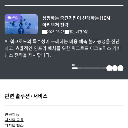
전체 글 보기
성장하는 중견기업이 선택하는 HCM
클라우드
아키텍처 전략
2026-06-25
읽는 시간 9분
AI 워크로드의 특수성이 초래하는 비용 예측 불가능성을 진단
하고, 효율적인 인프라 배치를 위한 워크로드 이코노믹스 거버
넌스 전략을 제시합니다.
01
관련 솔루션·서비스
인공지능
디지털 금융
디지털 헬스