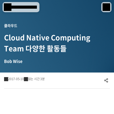
Samsung SDS
IT서비스
클라우드
Cloud Native Computing
AI & 데이터
Team 다양한 활동들
클라우드 & 인프라
비즈니스 솔루션
Bob Wise
디지털 혁신
2017-05-10
읽는 시간 3분
공유하기
R&D
물류 서비스
물류 소개