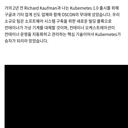
거의 2년 전 Richard Kaufman과 나는 Kubernetes 1.0 출시를 위해
Cello Square
구글과 기타 업계 선도 업체와 함께 OSCON의 무대에 섰었습니다. 우리
디지털 물류 서비스
소규모 팀은 소프트웨어 시스템 구축을 위한 새로운 빌딩 블록으로
컨테이너가 가상 기계를 대체할 것이며, 컨테이너 오케스트레이션이
컨테이너 운영을 자동화하고 관리하는 핵심 기술이어서 Kubernetes가
인사이트
승자가 되리라 믿었습니다.
인사이트 리포트
고객사례
리소스
회사정보
지원
회사소개
투자정보
고객 지원