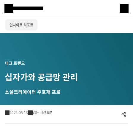
Samsung SDS
인사이트 리포트
IT서비스
AI & 데이터
클라우드 & 인프라
테크 트렌드
비즈니스 솔루션
십자가와 공급망 관리
디지털 혁신
소셜크리에이터 주호재 프로
R&D
2022-05-13
읽는 시간 6분
공유하기
물류 서비스
물류 소개