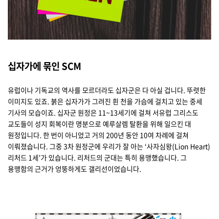
지속가능경영
파트너 지원
뉴스룸
SUPPLY CHAIN
이벤트/웨비나
십자가에 묶인 SCM
채용
유럽이나 기독교의 역사를 모르더라도 십자군은 다 아실 겁니다. 뚜렷한
이미지도 있죠. 붉은 십자가가 그려진 흰 천을 가슴에 걸치고 있는 중세
기사의 모습이죠. 십자군 원정은 11~13세기에 걸쳐 서유럽 그리스도
교도들이 성지 회복이란 명분으로 예루살렘 탈환을 위해 일으킨 대
원정입니다. 한 번이 아니었고 거의 200년 동안 10여 차례에 걸쳐
이뤄졌습니다. 그중 3차 원정군에 우리가 잘 아는 ‘사자심왕(Lion Heart)
리처드 1세’가 있습니다. 리처드의 군대는 특히 용맹했습니다. 그
용맹함의 근거가 엉뚱하게도 갤리선이었습니다.