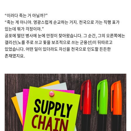
Cello Square
“이러다 죽는 거 아닐까?”
디지털 물류 서비스
“죽는 게 아니야. 영광스럽게 순교하는 거지. 천국으로 가는 직행 표가
있는데 뭐가 걱정이야.”
공포에 떨던 병사에 눈에 안정이 찾아왔습니다. 그 순간, 그의 오른쪽에는
인사이트
갤리선(노를 주로 쓰고 돛을 보조적으로 쓰는 군용선)이 뒤따르고
있었습니다. 어떤 일이 있더라도 자신을 천국으로 인도할 든든한
인사이트 리포트
존재였지요.
고객사례
리소스
회사정보
지원
회사소개
투자정보
고객 지원