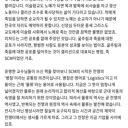
팔려갑니다. 이슬람교도 노예가 되면 목과 발목에 쇠사슬을 차고 광산
노동이나 갤리선 조수로 혹사당하는 삶이 기다리고 있습니다. 적에게
죽임을 당하면 순교자가 될 수 있지만 노예는 순교자가 아니기 때문에
천국의 자리도 예약하지 못합니다. 신앙심 두터운 중세 그리스도
교도에게 이슬람 사회에서 노예로 죽는 것만큼 끔찍한 불행은 없었죠.
리처드는 그런 공포를 없애 주었던 것입니다. 굶주림과 죽음에 대한
공포가 사라지면, 평범한 사람도 응분의 성과를 보이는 법이죠. 굶주림과
죽음에 대한 공포를 덜어주는 것이 갤리선으로 대표되는 병참, 즉
SCM이었던 거죠.
유명한 교수님들이 쓰신 책을 찾아보니 SCM의 시작은 전쟁의
‘병참’이라는 공통된 의견이십니다. 병참은 영어로 ‘Logistics’이고 이
용어는 근래 ‘물류’라는 용어로 사용됩니다. 지금은 그 뜻이 엄청나게
넓어졌지만 물류는 원래 논리적이고 합리적 계산을 바탕으로 군대 이동의
숙영을 잘 처리하기 위한 것이었습니다. 따라서 물류의 역사는 곧 전쟁의
역사였고, 반복되는 전쟁과 원정의 역사 속에서 물류는 발전해 왔습니다.
전시가 아닌 평상시라면 절실히 요구되지 않는 시간과 공간의 제약이
전쟁터에서는 생사를 가르게 하죠. 그리고 그 전장은 지금 기업들 사이에
있죠.