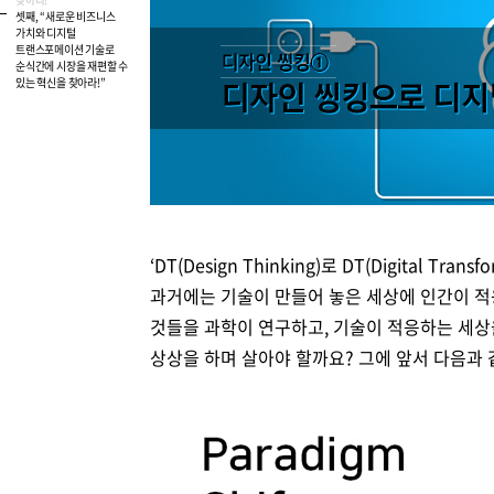
Brity Automation
생성형 AI
Samsung Cloud Platform
디지털 전환 서비스
디지털 물류 혁신 스토리
비전
재무정보
ESG 경영체계
이슈와 팩트
셋째, “새로운 비즈니스
업무 자동화
가치와 디지털
트랜스포메이션 기술로
AI 업무혁신
매니지드 서비스
엔터프라이즈 애플리케이션
디지털 전환 진단
글로벌 공급망
CEO 소개
IR 행사 & 실적발표
환경/에너지 경영
미디어 갤러리
순식간에 시장을 재편할 수
있는 혁신을 찾아라!”
데이터 분석
클라우드 보안
디지털 전환 컨설팅
글로벌 물류 거점
연혁
주주총회
인권경영
데이터센터/네트워크
CX 이노베이션
사업장 소개
공시 및 알림
사회공헌
GDC (Global Development Center
Awards & Recognition
FAQ
‘DT(Design Thinking)로 DT(Digital 
과거에는 기술이 만들어 놓은 세상에 인간이 
것들을 과학이 연구하고, 기술이 적응하는 세상을
상상을 하며 살아야 할까요? 그에 앞서 다음과 