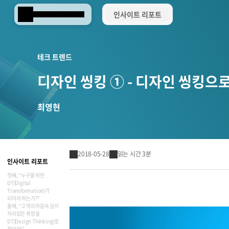
인사이트 리포트
Samsung SDS
테크 트렌드
디자인 씽킹 ① - 디자인 씽킹
최영현
2018-05-28
읽는 시간 3분
인사이트 리포트
첫째, “누구를 위한
DT(Digital
Transformation)가
되어야 하는가?”
Brity Works
둘째, “고객의 마음속 깊이
AI 전환(AX)
삼성SDS 클라우드의 특별함
ESG 서비스
삼성SDS 물류의 특별함
삼성SDS 소개
이사회 및 위원회
ESG 소식
언론보도
협업 & 생산성
자리잡은 욕망을
DT(Design Thinking)로
찾아라!”